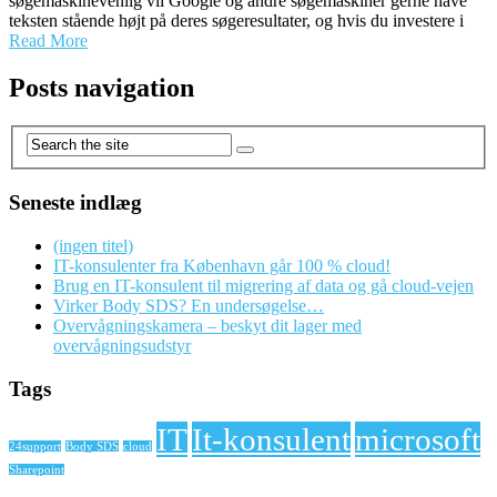
søgemaskinevenlig vil Google og andre søgemaskiner gerne have
teksten stående højt på deres søgeresultater, og hvis du investere i
Read More
Posts navigation
Seneste indlæg
(ingen titel)
IT-konsulenter fra København går 100 % cloud!
Brug en IT-konsulent til migrering af data og gå cloud-vejen
Virker Body SDS? En undersøgelse…
Overvågningskamera – beskyt dit lager med
overvågningsudstyr
Tags
IT
It-konsulent
microsoft
24support
Body SDS
cloud
Sharepoint