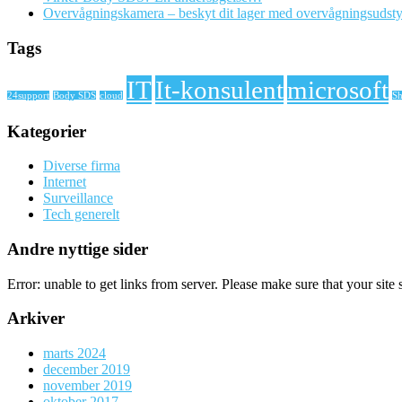
Overvågningskamera – beskyt dit lager med overvågningsudsty
Tags
IT
It-konsulent
microsoft
24support
Body SDS
cloud
Sh
Kategorier
Diverse firma
Internet
Surveillance
Tech generelt
Andre nyttige sider
Error: unable to get links from server. Please make sure that your site 
Arkiver
marts 2024
december 2019
november 2019
oktober 2017