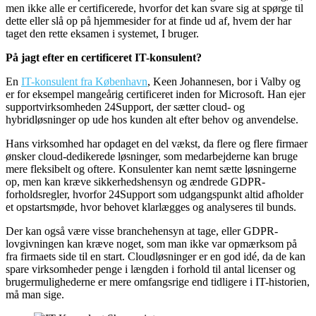
men ikke alle er certificerede, hvorfor det kan svare sig at spørge til
dette eller slå op på hjemmesider for at finde ud af, hvem der har
taget den rette eksamen i systemet, I bruger.
På jagt efter en certificeret IT-konsulent?
En
IT-konsulent fra København
, Keen Johannesen, bor i Valby og
er for eksempel mangeårig certificeret inden for Microsoft. Han ejer
supportvirksomheden 24Support, der sætter cloud- og
hybridløsninger op ude hos kunden alt efter behov og anvendelse.
Hans virksomhed har opdaget en del vækst, da flere og flere firmaer
ønsker cloud-dedikerede løsninger, som medarbejderne kan bruge
mere fleksibelt og oftere. Konsulenter kan nemt sætte løsningerne
op, men kan kræve sikkerhedshensyn og ændrede GDPR-
forholdsregler, hvorfor 24Support som udgangspunkt altid afholder
et opstartsmøde, hvor behovet klarlægges og analyseres til bunds.
Der kan også være visse branchehensyn at tage, eller GDPR-
lovgivningen kan kræve noget, som man ikke var opmærksom på
fra firmaets side til en start. Cloudløsninger er en god idé, da de kan
spare virksomheder penge i længden i forhold til antal licenser og
brugermulighederne er mere omfangsrige end tidligere i IT-historien,
må man sige.