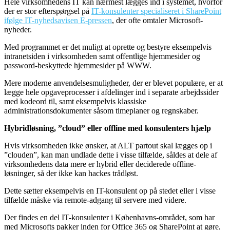
Hele virksomhedens IT kan nærmest lægges ind i systemet, hvorfor
der er stor efterspørgsel på
IT-konsulenter specialiseret i SharePoint
ifølge IT-nyhedsavisen E-pressen
, der ofte omtaler Microsoft-
nyheder.
Med programmet er det muligt at oprette og bestyre eksempelvis
intranetsiden i virksomheden samt offentlige hjemmesider og
password-beskyttede hjemmesider på WWW.
Mere moderne anvendelsesmuligheder, der er blevet populære, er at
lægge hele opgaveprocesser i afdelinger ind i separate arbejdssider
med kodeord til, samt eksempelvis klassiske
administrationsdokumenter såsom timeplaner og regnskaber.
Hybridløsning, ”cloud” eller offline med konsulenters hjælp
Hvis virksomheden ikke ønsker, at ALT partout skal lægges op i
”clouden”, kan man undlade dette i visse tilfælde, såldes at dele af
virksomhedens data mere er hybrid eller deciderede offline-
løsninger, så der ikke kan hackes trådløst.
Dette sætter eksempelvis en IT-konsulent op på stedet eller i visse
tilfælde måske via remote-adgang til servere med videre.
Der findes en del IT-konsulenter i Københavns-området, som har
med Microsofts pakker inden for Office 365 og SharePoint at gøre,