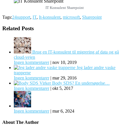
IT Konsulent Sharepoint
Tags:
24support
,
IT
,
It-konsulent
,
microsoft
,
Sharepoint
Related Posts
Brug en IT-konsulent til migrering af data og gå
cloud-vejen
Ingen kommentarer
|
nov 10, 2019
Jeg lader andre vaske
trapperne
Ingen kommentarer
|
mar 29, 2016
Virker Body SDS? En undersøgelse…
Ingen kommentarer
|
okt 5, 2017
Ingen kommentarer
|
mar 6, 2024
About The Author