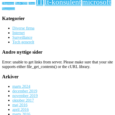
IT
It-konsulent
microsoft
24support
Body SDS
cloud
Sharepoint
Kategorier
Diverse firma
Internet
Surveillance
Tech generelt
Andre nyttige sider
Error: unable to get links from server. Please make sure that your site
supports either file_get_contents() or the cURL library.
Arkiver
marts 2024
december 2019
november 2019
oktober 2017
maj 2016
april 2016
marts 2016