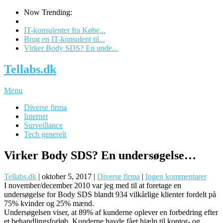
Now Trending:
IT-konsulenter fra Købe...
Brug en IT-konsulent til...
Virker Body SDS? En unde...
Tellabs.dk
Menu
Diverse firma
Internet
Surveillance
Tech generelt
Virker Body SDS? En undersøgelse…
Tellabs.dk
|
oktober 5, 2017
|
Diverse firma
|
Ingen kommentarer
I november/december 2010 var jeg med til at foretage en
undersøgelse for Body SDS blandt 934 vilkårlige klienter fordelt på
75% kvinder og 25% mænd.
Undersøgelsen viser, at 89% af kunderne oplever en forbedring efter
et behandlingsforløb. Kunderne havde fået hjælp til kontor- og