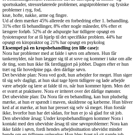
sportsskader, stressrelaterede problemer, angstproblemer og fysiske
problemer i ryg, fod,
knæ, hofte, nakke, arme og fingre.
Ud af dem mærker 45% allerede en forbedring efter 1. behandling.
31% efter få behandlinger, 8% efter nogle måneder, 6% efter et
længere forløb. 52% af de adspurgte har tidligere opsøgt en
fysioterapeut for at få hjælp til det specifikke problem. 44% har
opsøgt en kiropraktor og 21% har opsøgt en psykolog
Eksempel på en kropsbehandling (en lille case):
Nora har problemer med at falde i søvn om aftenen. Hun får
tankemylder, når hun lægger sig til at sove og kommer i take om alle
de ting, som hun ikke fik færdiggjort på jobbet. Dagen efter er hun
træt og får hovedpine pga. den dårlige søvn.
Det bevidste plan: Nora ved godt, hun arbejder for meget. Hun siger
til sig selv dagligt, at hun skal tage hjem tidligere og lade arbejde
være arbejde og lære at falde til ro, når hun kommer hjem. Men det
er svært at praktisere. Nora er irriteret over det dårlige mønster.
Det ubevidste plan: Da Nora får en behandling, kan hun pludselig
mærke, at hun er spændt i maven, skuldrene og kæberne. Hun bliver
ked af at mærke, at hun har presset sig selv så meget. Hun forstår
ikke, hvorfor hun har det sådan, for hun er jo så glad for sit job.
Den ubevidste årsag: Under kropsbehandlingen kommer Nora i
kontakt med den ubevidste årsag til sine søvnproblemer: Nora kan
ikke falde i søvn, fordi hendes arbejdssituation ubevidst minder
hende om en tidligere oplevelse: Hun blev fyret på sit gamle job,