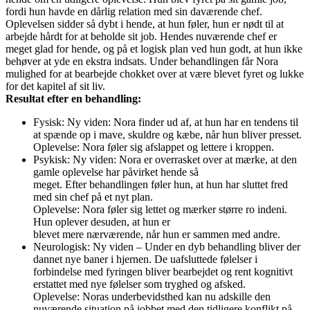
fordi hun havde en dårlig relation med sin daværende chef.
Oplevelsen sidder så dybt i hende, at hun føler, hun er nødt til at
arbejde hårdt for at beholde sit job. Hendes nuværende chef er
meget glad for hende, og på et logisk plan ved hun godt, at hun ikke
behøver at yde en ekstra indsats. Under behandlingen får Nora
mulighed for at bearbejde chokket over at være blevet fyret og lukke
for det kapitel af sit liv.
Resultat efter en behandling:
Fysisk: Ny viden: Nora finder ud af, at hun har en tendens til
at spænde op i mave, skuldre og kæbe, når hun bliver presset.
Oplevelse: Nora føler sig afslappet og lettere i kroppen.
Psykisk: Ny viden: Nora er overrasket over at mærke, at den
gamle oplevelse har påvirket hende så
meget. Efter behandlingen føler hun, at hun har sluttet fred
med sin chef på et nyt plan.
Oplevelse: Nora føler sig lettet og mærker større ro indeni.
Hun oplever desuden, at hun er
blevet mere nærværende, når hun er sammen med andre.
Neurologisk: Ny viden – Under en dyb behandling bliver der
dannet nye baner i hjernen. De uafsluttede følelser i
forbindelse med fyringen bliver bearbejdet og rent kognitivt
erstattet med nye følelser som tryghed og afsked.
Oplevelse: Noras underbevidsthed kan nu adskille den
nuværende situation på jobbet med den tidligere konflikt på