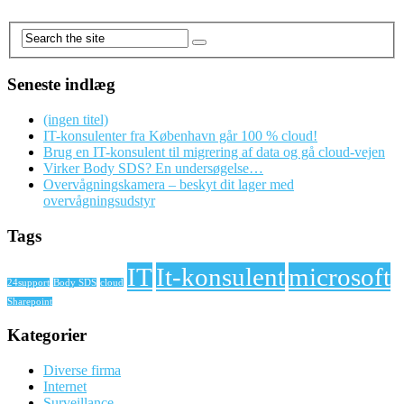
Seneste indlæg
(ingen titel)
IT-konsulenter fra København går 100 % cloud!
Brug en IT-konsulent til migrering af data og gå cloud-vejen
Virker Body SDS? En undersøgelse…
Overvågningskamera – beskyt dit lager med
overvågningsudstyr
Tags
IT
It-konsulent
microsoft
24support
Body SDS
cloud
Sharepoint
Kategorier
Diverse firma
Internet
Surveillance